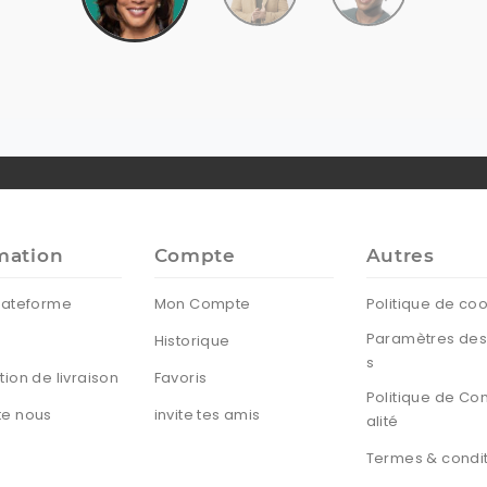
mation
Compte
Autres
lateforme
Mon Compte
Politique de co
Paramètres des
Historique
s
tion de livraison
Favoris
Politique de Con
te nous
invite tes amis
alité
Termes & condi