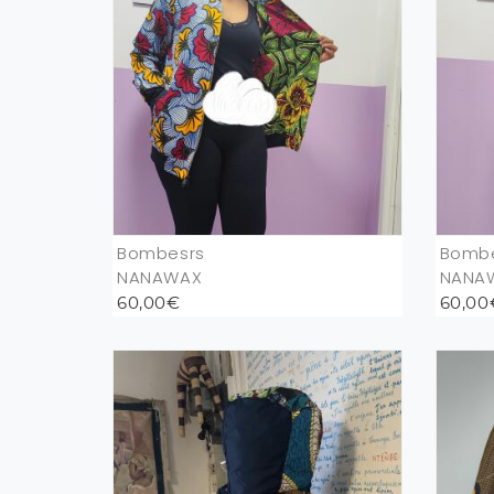
Bombesrs
Bomb
NANAWAX
NANA
60,00€
60,00