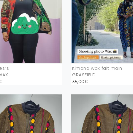
esrs
Kimono wax fait main
WAX
GRASFIELD
€
35,00€