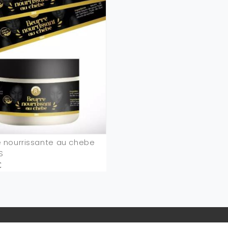
e nourrissante au chebe
S
€